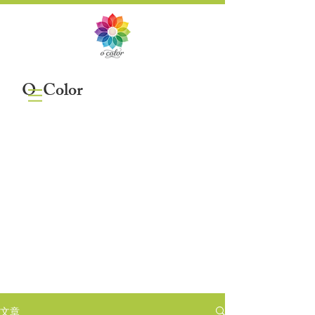
O-Color
色 彩 覺 察
文章