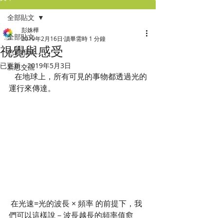
全部貼文
彭姝樺
全部貼文
2019年2月16日
讀畢需時 1 分鐘
視覺與感受
色彩相關
已更新：
2019年5月3日
新思交流
   在地球上，所有可見的事物都透過光的
運行來傳達。
 在光速=光的波長 × 頻率 的前提下，我
們可以這樣說－波長越長的頻率值愈