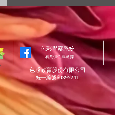
色彩覺察系統
​－看見慣性與選擇
​色感教育股份有限公司
統一編號60395241