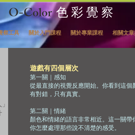
O-Color
色 彩 覺 察
覺察工具
關於入門課程
關於專業課程
相關文章
遊戲有四個層次
第一關｜感知
從最直接的視覺反應開始。你看到這個
有對錯，只有真實。
人」
第二關｜情緒
什
顏色和情緒的語言非常相近。這一關帶
你怎麼處理那些說不清楚的感受。